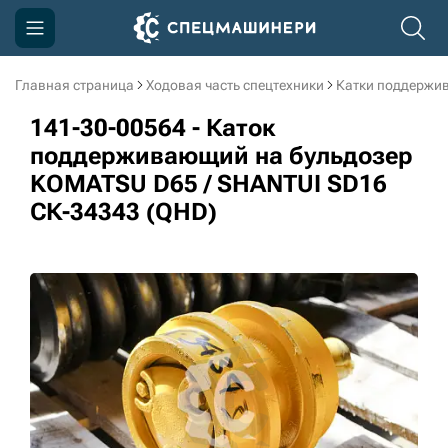
Главная страница
Ходовая часть спецтехники
Катки поддержи
Компания
141-30-00564 - Каток
Акции
поддерживающий на бульдозер
KOMATSU D65 / SHANTUI SD16
Доставка и оплата
СК-34343 (QHD)
Информация
Контакты
3D тур по производству
3D тур по складам
sksale@skdst.ru