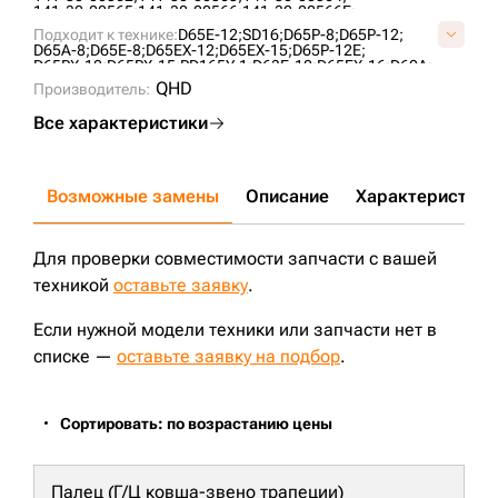
141-30-00565;
141-30-00566;
141-30-00566E;
144-81-30050;
144-81-30051;
144-81-30052;
Подходит к технике:
D65E-12;
SD16;
D65P-8;
D65P-12;
144-81-30053;
144-81-30054;
14X-30-00140;
D65A-8;
D65E-8;
D65EX-12;
D65EX-15;
D65P-12E;
14X-30-00141;
14X-30-00142;
14X-30-00143;
D65PX-12;
D65PX-15;
PD165Y-1;
D63E-12;
D65EX-16;
D60A;
14X-30-00180;
14X-30-00181;
14X-30-07200;
TA1602;
ZD170-3;
ZD160;
CLG B160C;
SEM816 ;
QHD
14X-30-15001;
Производитель:
16Y-40-06000;
2-0820;
C40651E0M00;
KM2105;
T24.30.3;
UH101K1B;
VC4065E0;
Все характеристики
Возможные замены
Описание
Характеристики
Для проверки совместимости запчасти с вашей
техникой
оставьте заявку
.
Если нужной модели техники или запчасти нет в
списке —
оставьте заявку на подбор
.
Сортировать: по возрастанию цены
Палец (Г/Ц ковша-звено трапеции)