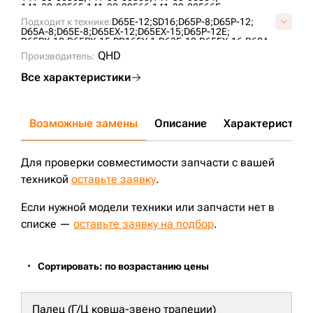
141-30-00565;
141-30-00566;
141-30-00566E;
144-81-30050;
144-81-30051;
144-81-30052;
Подходит к технике:
D65E-12;
SD16;
D65P-8;
D65P-12;
144-81-30053;
144-81-30054;
14X-30-00140;
D65A-8;
D65E-8;
D65EX-12;
D65EX-15;
D65P-12E;
14X-30-00141;
14X-30-00142;
14X-30-00143;
D65PX-12;
D65PX-15;
PD165Y-1;
D63E-12;
D65EX-16;
D60A;
14X-30-00180;
14X-30-00181;
14X-30-07200;
TA1602;
ZD170-3;
ZD160;
CLG B160C;
SEM816 ;
QHD
14X-30-15001;
Производитель:
16Y-40-06000;
2-0820;
C40651E0M00;
KM2105;
T24.30.3;
UH101K1B;
VC4065E0;
Все характеристики
Возможные замены
Описание
Характеристики
Для проверки совместимости запчасти с вашей
техникой
оставьте заявку
.
Если нужной модели техники или запчасти нет в
списке —
оставьте заявку на подбор
.
Сортировать: по возрастанию цены
Палец (Г/Ц ковша-звено трапеции)