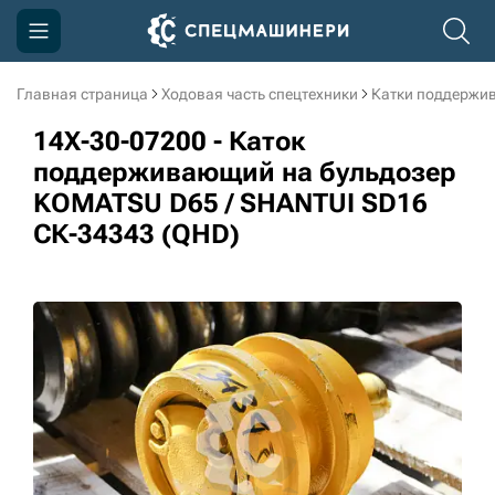
Главная страница
Ходовая часть спецтехники
Катки поддержи
Компания
14X-30-07200 - Каток
Акции
поддерживающий на бульдозер
KOMATSU D65 / SHANTUI SD16
Доставка и оплата
СК-34343 (QHD)
Информация
Контакты
3D тур по производству
3D тур по складам
sksale@skdst.ru