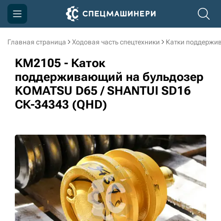
Главная страница
Ходовая часть спецтехники
Катки поддержи
Компания
KM2105 - Каток
Акции
поддерживающий на бульдозер
KOMATSU D65 / SHANTUI SD16
Доставка и оплата
СК-34343 (QHD)
Информация
Контакты
3D тур по производству
3D тур по складам
sksale@skdst.ru