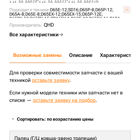
141-30-00565;
141-30-00566;
141-30-00566E;
144-81-30050;
144-81-30051;
144-81-30052;
Подходит к технике:
D65E-12;
SD16;
D65P-8;
D65P-12;
144-81-30053;
144-81-30054;
14X-30-00140;
D65A-8;
D65E-8;
D65EX-12;
D65EX-15;
D65P-12E;
14X-30-00141;
14X-30-00142;
14X-30-00143;
D65PX-12;
D65PX-15;
PD165Y-1;
D63E-12;
D65EX-16;
D60A;
14X-30-00180;
14X-30-00181;
14X-30-07200;
TA1602;
ZD170-3;
ZD160;
CLG B160C;
SEM816 ;
QHD
14X-30-15001;
Производитель:
16Y-40-06000;
2-0820;
C40651E0M00;
KM2105;
T24.30.3;
UH101K1B;
VC4065E0;
Все характеристики
Возможные замены
Описание
Характеристики
Для проверки совместимости запчасти с вашей
техникой
оставьте заявку
.
Если нужной модели техники или запчасти нет в
списке —
оставьте заявку на подбор
.
Сортировать: по возрастанию цены
Палец (Г/Ц ковша-звено трапеции)