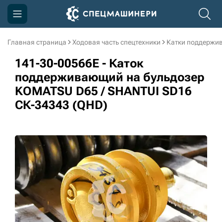
Главная страница
Ходовая часть спецтехники
Катки поддержи
Компания
141-30-00566E - Каток
Акции
поддерживающий на бульдозер
KOMATSU D65 / SHANTUI SD16
Доставка и оплата
СК-34343 (QHD)
Информация
Контакты
3D тур по производству
3D тур по складам
sksale@skdst.ru