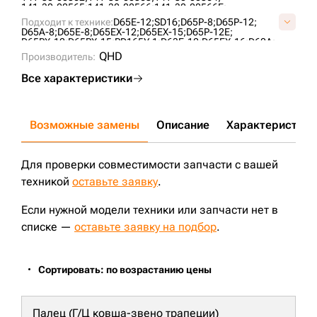
141-30-00565;
141-30-00566;
141-30-00566E;
144-81-30050;
144-81-30051;
144-81-30052;
Подходит к технике:
D65E-12;
SD16;
D65P-8;
D65P-12;
144-81-30053;
144-81-30054;
14X-30-00140;
D65A-8;
D65E-8;
D65EX-12;
D65EX-15;
D65P-12E;
14X-30-00141;
14X-30-00142;
14X-30-00143;
D65PX-12;
D65PX-15;
PD165Y-1;
D63E-12;
D65EX-16;
D60A;
14X-30-00180;
14X-30-00181;
14X-30-07200;
TA1602;
ZD170-3;
ZD160;
CLG B160C;
SEM816 ;
QHD
14X-30-15001;
Производитель:
16Y-40-06000;
2-0820;
C40651E0M00;
KM2105;
T24.30.3;
UH101K1B;
VC4065E0;
Все характеристики
Возможные замены
Описание
Характеристики
Для проверки совместимости запчасти с вашей
техникой
оставьте заявку
.
Если нужной модели техники или запчасти нет в
списке —
оставьте заявку на подбор
.
Сортировать: по возрастанию цены
Палец (Г/Ц ковша-звено трапеции)