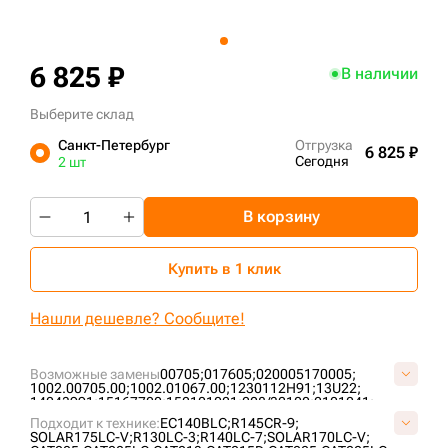
+7 (499) 394-50-93
6 825 ₽
В наличии
Выберите склад
Санкт-Петербург
Отгрузка
6 825 ₽
Сегодня
2 шт
В корзину
Купить в 1 клик
Нашли дешевле? Сообщите!
Возможные замены
00705;
017605;
020005170005;
1002.00705.00;
1002.01067.00;
1230112H91;
13U22;
14043991;
15167700;
152101021;
208/32100;
2101041;
2101081;
213/66800;
214642;
2175017;
2270-6040;
Подходит к технике:
EC140BLC;
R145CR-9;
2270-9403;
234756;
2425017605;
262612;
274040400001;
SOLAR175LC-V;
R130LC-3;
R140LC-7;
SOLAR170LC-V;
2934983M91;
2997110M1;
3018.43234;
3084573M91;