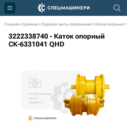
Главная страница
Ходовая часть спецтехники
Катки опорные
Компания
3222338740 - Каток опорный
Акции
СК-6331041 QHD
Доставка и оплата
Информация
Контакты
3D тур по производству
3D тур по складам
sksale@skdst.ru