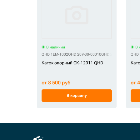
В наличии
В 
QHD 1EM-1002
QHD 20Y-30-00010
QHD 20Y-30-00011
QHD 
QH
Каток опорный СК-12911 QHD
Като
от 8 500 руб
от 
В корзину