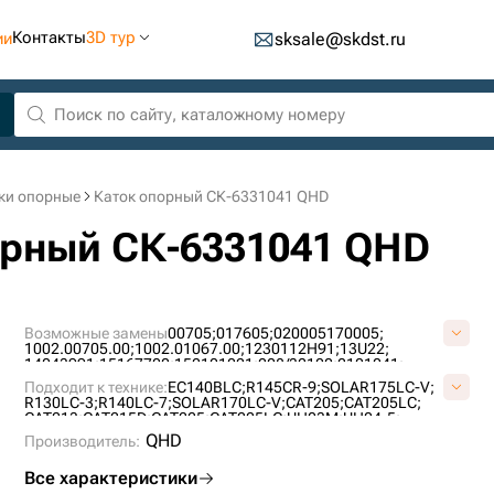
Контакты
3D тур
ии
sksale@skdst.ru
ки опорные
Каток опорный СК-6331041 QHD
порный СК-6331041 QHD
Возможные замены
00705;
017605;
020005170005;
1002.00705.00;
1002.01067.00;
1230112H91;
13U22;
14043991;
15167700;
152101021;
208/32100;
2101041;
2101081;
213/66800;
214642;
2175017;
2270-6040;
Подходит к технике:
EC140BLC;
R145CR-9;
SOLAR175LC-V;
2270-9403;
234756;
2425017605;
262612;
274040400001;
R130LC-3;
R140LC-7;
SOLAR170LC-V;
CAT205;
CAT205LC;
2934983M91;
2997110M1;
3018.43234;
3084573M91;
CAT213;
CAT215D;
CAT225;
CAT225LC;
UH03M;
UH04-5;
308512523;
308562530;
308572503;
3222338740;
EC200;
1504LC;
QHD
3380337H91;
Производитель:
3600161042;
3619310;
43991;
4468028;
4468039;
446B8023;
45020336;
45834;
465385;
484309164;
484310411;
4907442M91;
5004917;
5009091;
5009539;
Все характеристики
515387;
5209287;
5209289;
535011702;
5382660369;