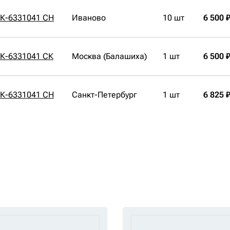
СК-6331041 CH
Иваново
10 шт
6 500 
СК-6331041 СК
Москва (Балашиха)
1 шт
6 500 
СК-6331041 CH
Санкт-Петербург
1 шт
6 825 