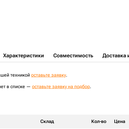
5601365;
56800121;
57695629;
5W4144;
60.9414;
70559786;
7K7085;
7T6395;
7Z4838;
817800035;
81E6-2002;
81E6-2002BG;
820220013;
8E7494;
8E-7494;
9270-6005;
9270-6013;
9402810;
95505001;
95505017;
95505025;
960006;
960302;
9616354;
A1404000M00;
A21900A0S00;
AT38206;
AX1900A0Y00;
B1042338;
E83467;
H0242335;
J20342312;
L20242356;
LH351;
LH351C;
NK7361041;
PC377;
PC377A;
PC377D;
PJ556;
S0842322;
S1642331;
S227591;
S243774;
SA1081-03970;
T00-2600-022;
UF142C0E;
V005642;
VOE14527280;
VPC377V;
Характеристики
Совместимость
Доставка 
ашей техникой
оставьте заявку
.
нет в списке —
оставьте заявку на подбор
.
Склад
Кол-во
Цена