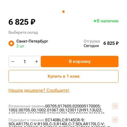
+7 (499) 394-50-93
6 825 ₽
В наличии
Выберите склад
Санкт-Петербург
Отгрузка
6 825 ₽
Сегодня
2 шт
В корзину
Купить в 1 клик
Нашли дешевле? Сообщите!
Возможные замены
00705;
017605;
020005170005;
1002.00705.00;
1002.01067.00;
1230112H91;
13U22;
14043991;
15167700;
152101021;
208/32100;
2101041;
2101081;
213/66800;
214642;
2175017;
2270-6040;
Подходит к технике:
EC140BLC;
R145CR-9;
2270-9403;
234756;
2425017605;
262612;
274040400001;
SOLAR175LC-V;
R130LC-3;
R140LC-7;
SOLAR170LC-V;
2934983M91;
2997110M1;
3018.43234;
3084573M91;