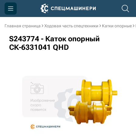
Главная страница
Ходовая часть спецтехники
Катки опорные
Компания
S243774 - Каток опорный
Акции
СК-6331041 QHD
Доставка и оплата
Информация
Контакты
3D тур по производству
3D тур по складам
sksale@skdst.ru