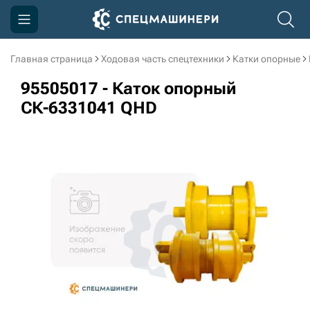
Главная страница
Ходовая часть спецтехники
Катки опорные
Компания
95505017 - Каток опорный
Акции
СК-6331041 QHD
Доставка и оплата
Информация
Контакты
3D тур по производству
3D тур по складам
sksale@skdst.ru