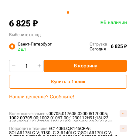
+7 (499) 394-50-93
6 825 ₽
В наличии
Выберите склад
Санкт-Петербург
Отгрузка
6 825 ₽
Сегодня
2 шт
В корзину
Купить в 1 клик
Нашли дешевле? Сообщите!
Возможные замены
00705;
017605;
020005170005;
1002.00705.00;
1002.01067.00;
1230112H91;
13U22;
14043991;
15167700;
152101021;
208/32100;
2101041;
2101081;
213/66800;
214642;
2175017;
2270-6040;
Подходит к технике:
EC140BLC;
R145CR-9;
2270-9403;
234756;
2425017605;
262612;
274040400001;
SOLAR175LC-V;
R130LC-3;
R140LC-7;
SOLAR170LC-V;
2934983M91;
2997110M1;
3018.43234;
3084573M91;