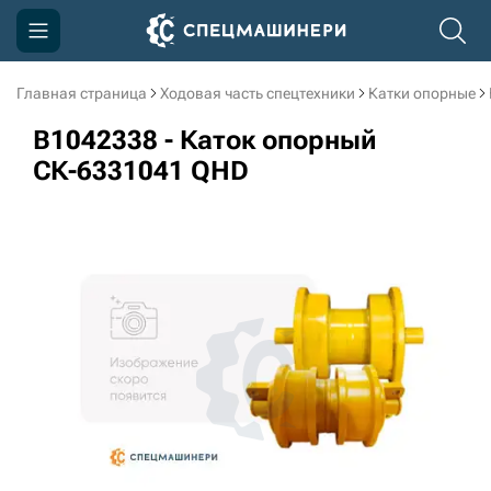
Главная страница
Ходовая часть спецтехники
Катки опорные
Компания
B1042338 - Каток опорный
Акции
СК-6331041 QHD
Доставка и оплата
Информация
Контакты
3D тур по производству
3D тур по складам
sksale@skdst.ru