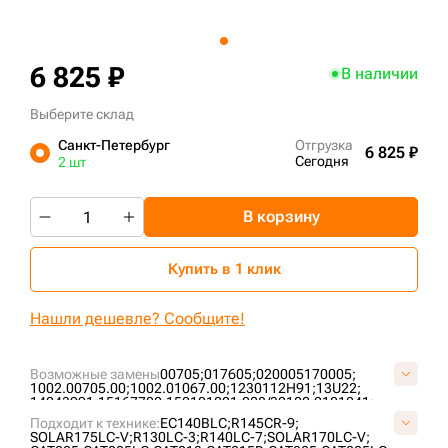
+7 (499) 394-50-93
6 825 ₽
В наличии
Выберите склад
Санкт-Петербург
Отгрузка
6 825 ₽
Сегодня
2 шт
В корзину
Купить в 1 клик
Нашли дешевле? Сообщите!
Возможные замены
00705;
017605;
020005170005;
1002.00705.00;
1002.01067.00;
1230112H91;
13U22;
14043991;
15167700;
152101021;
208/32100;
2101041;
2101081;
213/66800;
214642;
2175017;
2270-6040;
Подходит к технике:
EC140BLC;
R145CR-9;
2270-9403;
234756;
2425017605;
262612;
274040400001;
SOLAR175LC-V;
R130LC-3;
R140LC-7;
SOLAR170LC-V;
2934983M91;
2997110M1;
3018.43234;
3084573M91;